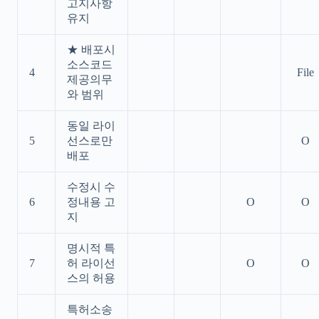
고지사항
유지
★ 배포시
소스코드
4
File
제공의무
와 범위
동일 라이
5
선스로만
O
배포
수정시 수
6
정내용 고
O
O
지
명시적 특
7
허 라이선
O
O
스의 허용
특허소송