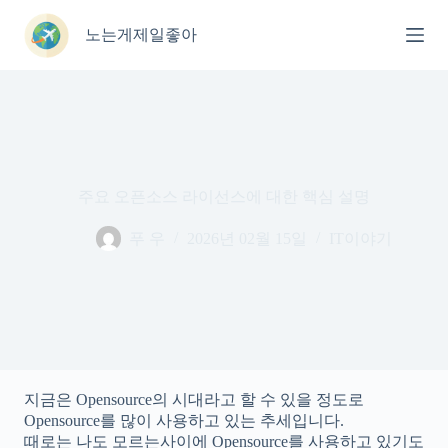
본
문
노는게제일좋아
으
로
건
너
뛰
기
주요 오픈소스 라이선스에 대한 핵심 설명
푸 우
2026년 02월 15일
IT이야기
지금은 Opensource의 시대라고 할 수 있을 정도로
Opensource를 많이 사용하고 있는 추세입니다.
때로는 나도 모르는사이에 Opensource를 사용하고 있기도