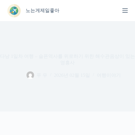
본
문
노는게제일좋아
으
로
건
너
뛰
기
다낭 1일차 여행 – 슬픈역사를 위로하기 위한 해수관음상이 있는
영흥사
푸 우
2026년 02월 15일
여행이야기