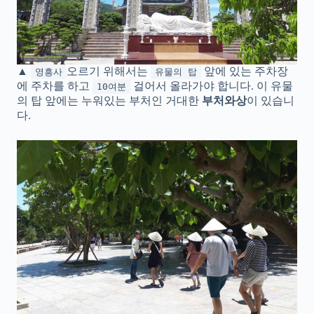
▲
오르기 위해서는
앞에 있는 주차장
영흥사
유물의 탑
에 주차를 하고
걸어서 올라가야 합니다. 이 유물
10여분
의 탑 앞에는 누워있는 부처인 거대한
부처와상
이 있습니
다.