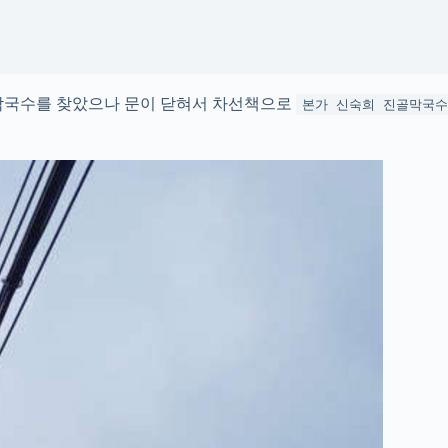
원막국수를 찾았으나 문이 닫혀서 차선책으로
본가 신숙희 진골막국수