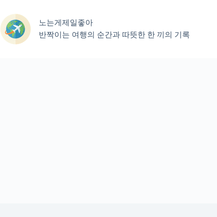
본
문
노는게제일좋아
으
로
반짝이는 여행의 순간과 따뜻한 한 끼의 기록
건
너
뛰
기