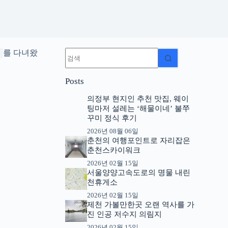
결
를 다녀왔
과
없
Posts
음
의정부 현지인 추천 맛집, 웨이
팅마저 설레는 ‘해물이네’ 불쭈
꾸미 정식 후기
2026년 08월 06일
춘천의 여행포인트로 자리잡은
춘천스카이워크
2026년 02월 15일
서울양양고속도로의 명물 내린
천휴게소
2026년 02월 15일
제천 가볼만한곳 오랜 역사를 가
진 인공 저수지 의림지
2026년 02월 15일