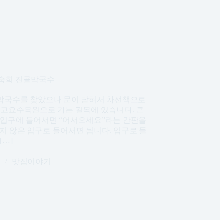
신숙희 진골막국수
원막국수를 찾았으나 문이 닫혀서 차선책으로
고요수목원으로 가는 길목에 있습니다. 큰
고 입구에 들어서면 “어서오세요”라는 간판을
지 않은 입구로 들어서면 됩니다. 입구로 들
[…]
일
맛집이야기