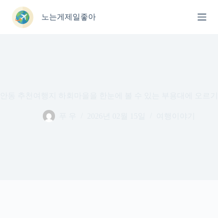
본
문
노는게제일좋아
으
로
건
너
뛰
기
안동 추천여행지 하회마을을 한눈에 볼 수 있는 부용대에 오르기
푸 우
2026년 02월 15일
여행이야기