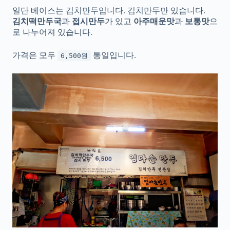
일단 베이스는 김치만두입니다. 김치만두만 있습니다.
김치떡만두국
과
접시만두
가 있고
아주매운맛
과
보통맛
으
로 나누어져 있습니다.
가격은 모두
통일입니다.
6,500원