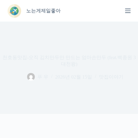
본
문
노는게제일좋아
으
로
건
너
뛰
기
천호동맛집-오직 김치만두만 만드는 엄마손만두 (feat.백종원 3
대천왕)
푸 우
2026년 02월 15일
맛집이야기