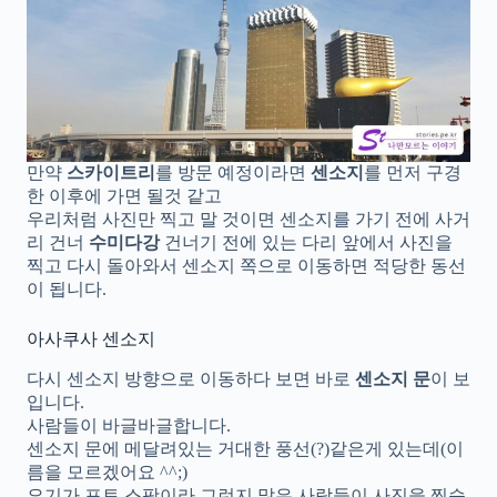
만약
스카이트리
를 방문 예정이라면
센소지
를 먼저 구경
한 이후에 가면 될것 같고
우리처럼 사진만 찍고 말 것이면 센소지를 가기 전에 사거
리 건너
수미다강
건너기 전에 있는 다리 앞에서 사진을
찍고 다시 돌아와서 센소지 쪽으로 이동하면 적당한 동선
이 됩니다.
아사쿠사 센소지
다시 센소지 방향으로 이동하다 보면 바로
센소지 문
이 보
입니다.
사람들이 바글바글합니다.
센소지 문에 메달려있는 거대한 풍선(?)같은게 있는데(이
름을 모르겠어요 ^^;)
요기가 포토 스팟이라 그런지 많은 사람들이 사진을 찍습