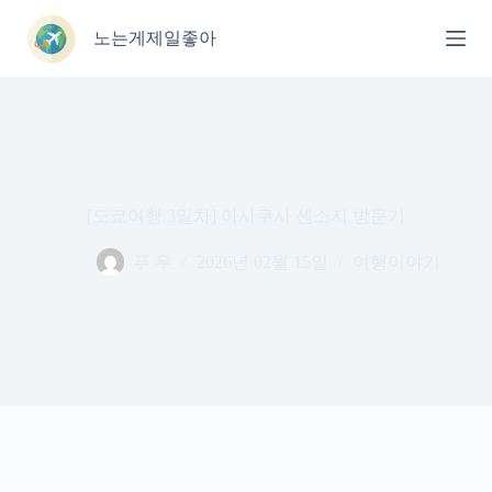
본
문
노는게제일좋아
으
로
건
너
뛰
기
[도쿄여행 3일차] 아사쿠사 센소지 방문기
푸 우
2026년 02월 15일
여행이야기