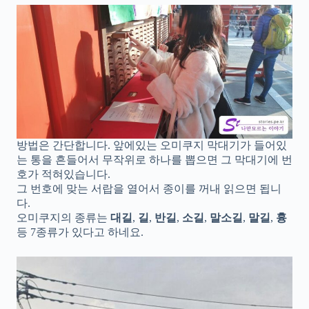
방법은 간단합니다. 앞에있는 오미쿠지 막대기가 들어있
는 통을 흔들어서 무작위로 하나를 뽑으면 그 막대기에 번
호가 적혀있습니다.
그 번호에 맞는 서랍을 열어서 종이를 꺼내 읽으면 됩니
다.
오미쿠지의 종류는
대길
,
길
,
반길
,
소길
,
말소길
,
말길
,
흉
등 7종류가 있다고 하네요.