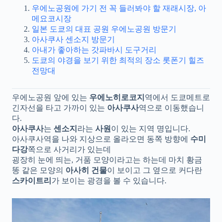
우에노공원에 가기 전 꼭 들러봐야 할 재래시장, 아
메요코시장
일본 도쿄의 대표 공원 우에노공원 방문기
아사쿠사 센소지 방문기
아내가 좋아하는 갓파바시 도구거리
도쿄의 야경을 보기 위한 최적의 장소 롯폰기 힐즈
전망대
우에노공원 앞에 있는
우에노히로코지
역에서 도쿄메트로
긴자선을 타고 가까이 있는
아사쿠사
역으로 이동했습니
다.
아사쿠사
는
센소지
라는
사원
이 있는 지역 명입니다.
아사쿠사역을 나와 지상으로 올라오면 동쪽 방향에
수미
다강
쪽으로 사거리가 있는데
굉장히 눈에 띄는, 거품 모양이라고는 하는데 마치 황금
똥 같은 모양의
아사히 건물
이 보이고 그 옆으로 커다란
스카이트리
가 보이는 광경을 볼 수 있습니다.