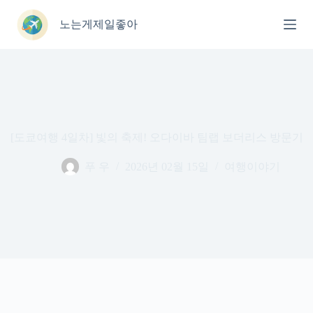
본
문
노는게제일좋아
으
로
건
너
뛰
기
[도쿄여행 4일차] 빛의 축제! 오다이바 팀랩 보더리스 방문기
푸 우
2026년 02월 15일
여행이야기