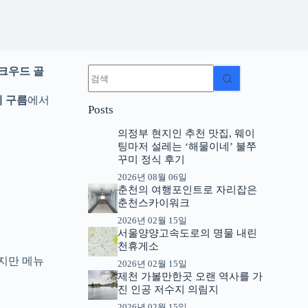
결
크우드 골
과
없
 구름
에서
Posts
음
의정부 현지인 추천 맛집, 웨이
팅마저 설레는 ‘해물이네’ 불쭈
꾸미 정식 후기
2026년 08월 06일
춘천의 여행포인트로 자리잡은
춘천스카이워크
2026년 02월 15일
서울양양고속도로의 명물 내린
천휴게소
지만 메뉴
2026년 02월 15일
제천 가볼만한곳 오랜 역사를 가
진 인공 저수지 의림지
2026년 02월 15일