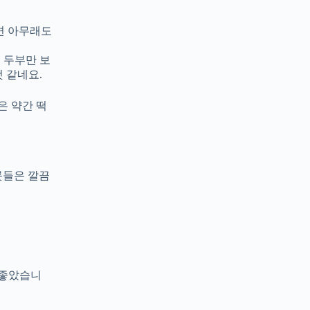
되면 아무래도
… 두부만 보
것 같네요.
은 약간 떡
릇들은 깔끔
 좋았습니