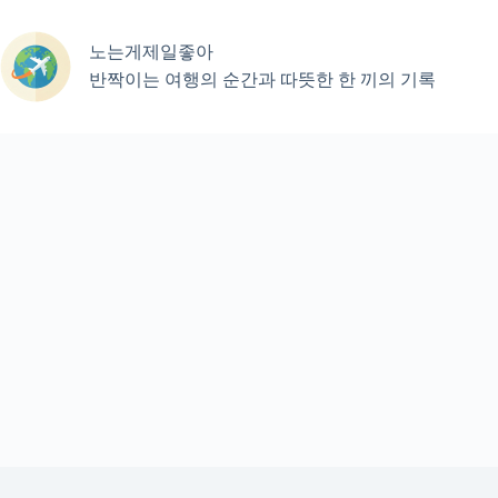
본
문
노는게제일좋아
으
로
반짝이는 여행의 순간과 따뜻한 한 끼의 기록
건
너
뛰
기