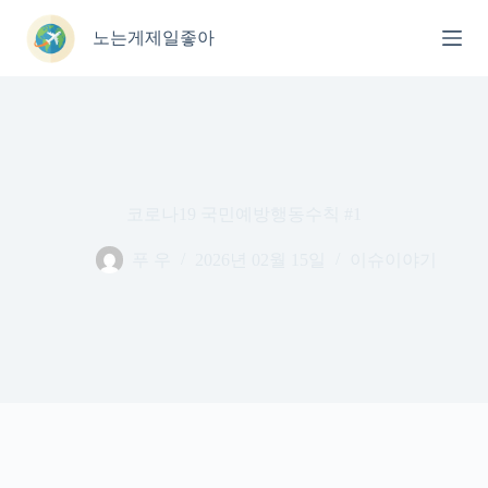
본
문
노는게제일좋아
으
로
건
너
뛰
기
코로나19 국민예방행동수칙 #1
푸 우
2026년 02월 15일
이슈이야기