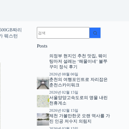
결
500GB짜리
과
가 웨스턴
없
Posts
음
의정부 현지인 추천 맛집, 웨이
팅마저 설레는 ‘해물이네’ 불쭈
꾸미 정식 후기
2026년 08월 06일
춘천의 여행포인트로 자리잡은
춘천스카이워크
2026년 02월 15일
서울양양고속도로의 명물 내린
천휴게소
2026년 02월 15일
제천 가볼만한곳 오랜 역사를 가
진 인공 저수지 의림지
2026년 02월 15일