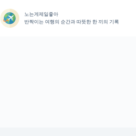
본
문
노는게제일좋아
으
로
반짝이는 여행의 순간과 따뜻한 한 끼의 기록
건
너
뛰
기