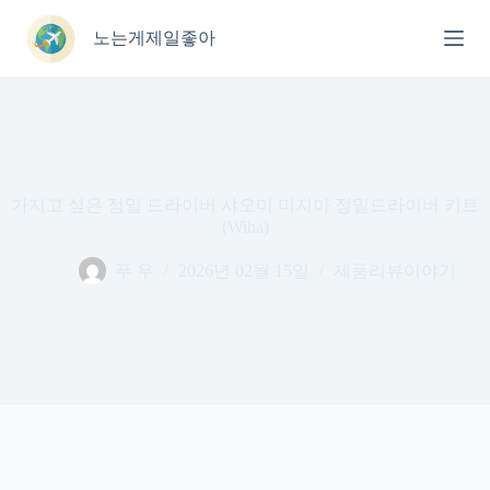
본
문
노는게제일좋아
으
로
건
너
뛰
기
가지고 싶은 정밀 드라이버 샤오미 미지아 정밀드라이버 키트
(Wiha)
푸 우
2026년 02월 15일
제품리뷰이야기