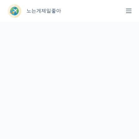
본
문
노는게제일좋아
으
로
건
너
뛰
기