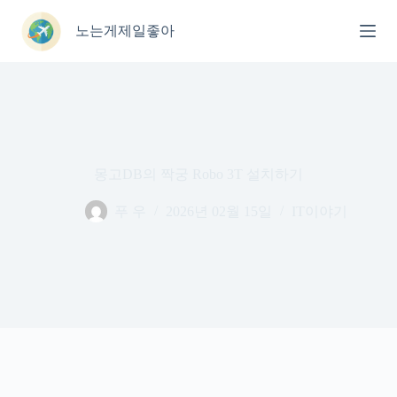
본
문
노는게제일좋아
으
로
건
너
뛰
기
몽고DB의 짝궁 Robo 3T 설치하기
푸 우
2026년 02월 15일
IT이야기