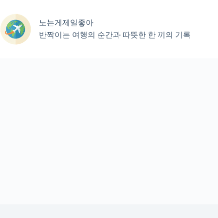
본
문
노는게제일좋아
으
로
반짝이는 여행의 순간과 따뜻한 한 끼의 기록
건
너
뛰
기