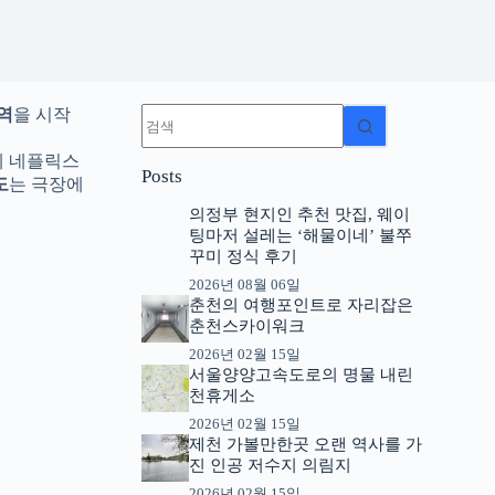
결
역
을 시작
과
없
에 네플릭스
Posts
음
도
는 극장에
의정부 현지인 추천 맛집, 웨이
팅마저 설레는 ‘해물이네’ 불쭈
꾸미 정식 후기
2026년 08월 06일
춘천의 여행포인트로 자리잡은
춘천스카이워크
2026년 02월 15일
서울양양고속도로의 명물 내린
천휴게소
2026년 02월 15일
제천 가볼만한곳 오랜 역사를 가
진 인공 저수지 의림지
2026년 02월 15일