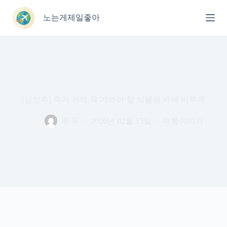
본
문
노는게제일좋아
으
로
건
너
뛰
기
[남양주] 죽기 전에 꼭 가봐야 할 식물원 카페 비루개
푸 우
2026년 02월 15일
여행이야기