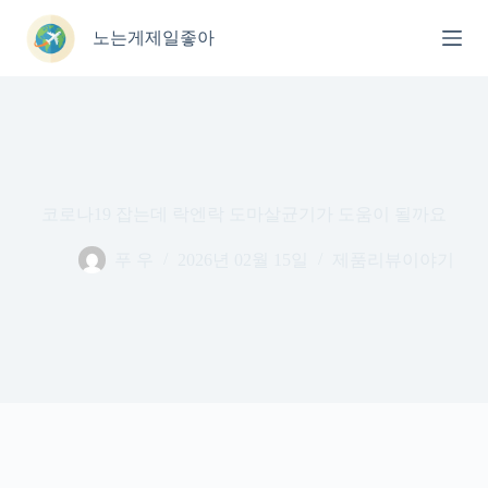
본
문
노는게제일좋아
으
로
건
너
뛰
기
코로나19 잡는데 락엔락 도마살균기가 도움이 될까요
푸 우
2026년 02월 15일
제품리뷰이야기