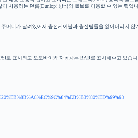
 사용하는 던롭(Dunlop) 방식의 벨브를 이용할 수 있는 팁입니
만 주머니가 달려있어서 충전케이블과 충전팁들을 잃어버리지 않
 PSI로 표시되고 오토바이와 자동차는 BAR로 표시해주고 있습니
A5%20%EB%8B%A8%EC%9C%84%EB%B3%80%ED%99%98