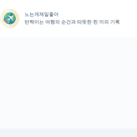
본
문
노는게제일좋아
으
로
반짝이는 여행의 순간과 따뜻한 한 끼의 기록
건
너
뛰
기