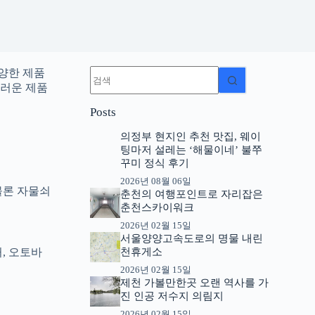
결
양한 제품
과
스러운 제품
없
Posts
음
의정부 현지인 추천 맛집, 웨이
팅마저 설레는 ‘해물이네’ 불쭈
꾸미 정식 후기
2026년 08월 06일
물론 자물쇠
춘천의 여행포인트로 자리잡은
춘천스카이워크
2026년 02월 15일
서울양양고속도로의 명물 내린
, 오토바
천휴게소
2026년 02월 15일
제천 가볼만한곳 오랜 역사를 가
진 인공 저수지 의림지
2026년 02월 15일