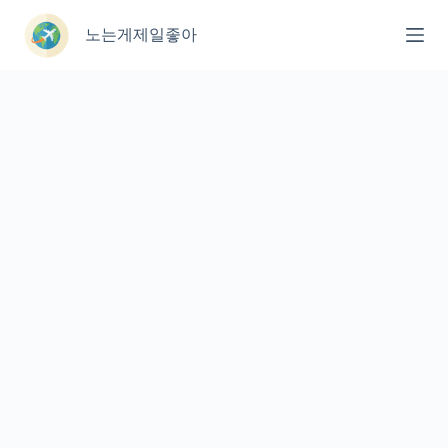
본
문
노는게제일좋아
으
로
건
너
뛰
기