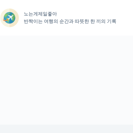
본
문
노는게제일좋아
으
로
반짝이는 여행의 순간과 따뜻한 한 끼의 기록
건
너
뛰
기