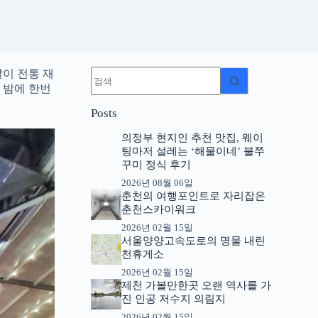
결
이 전통 재
과
 밤에 한번
없
Posts
음
의정부 현지인 추천 맛집, 웨이
팅마저 설레는 ‘해물이네’ 불쭈
꾸미 정식 후기
2026년 08월 06일
춘천의 여행포인트로 자리잡은
춘천스카이워크
2026년 02월 15일
서울양양고속도로의 명물 내린
천휴게소
2026년 02월 15일
제천 가볼만한곳 오랜 역사를 가
진 인공 저수지 의림지
2026년 02월 15일