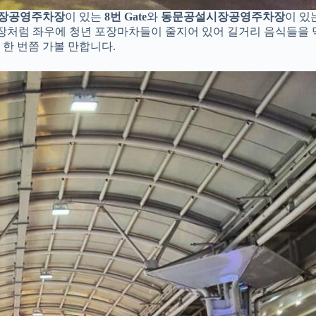
장공영주차장
이 있는
8번 Gate
와
동문공설시장공영주차장
이 있
야시장처럼 좌우에 청년 포장마차들이 줄지어 있어 길거리 음식들을 
한 번쯤 가볼 만합니다.