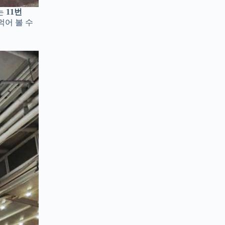
는
11번
먹어 볼 수