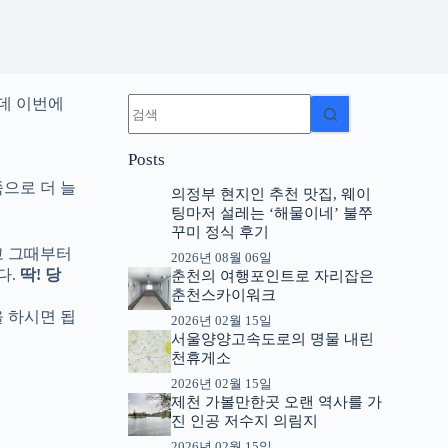
결
데 이번에
과
없
Posts
음
쪽으로 더 늘
의정부 현지인 추천 맛집, 웨이
팅마저 설레는 ‘해물이네’ 불쭈
꾸미 정식 후기
고 그때부터
2026년 08월 06일
다.
딱! 당
춘천의 여행포인트로 자리잡은
춘천스카이워크
 하시면 됩
2026년 02월 15일
서울양양고속도로의 명물 내린
천휴게소
2026년 02월 15일
제천 가볼만한곳 오랜 역사를 가
진 인공 저수지 의림지
2026년 02월 15일