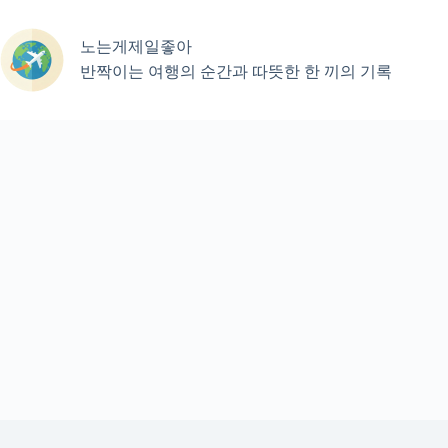
본
문
노는게제일좋아
으
로
반짝이는 여행의 순간과 따뜻한 한 끼의 기록
건
너
뛰
기