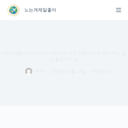
본
문
노는게제일좋아
으
로
건
너
뛰
기
[제주여행] 천년의 비자나무가 우거진 피톤치드가 쏟아지는 공
기 좋은 비자림
푸 우
2026년 02월 15일
여행이야기