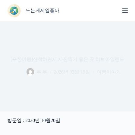
본
문
노는게제일좋아
으
로
건
너
뛰
기
[포천여행]산책하면서 사진찍기 좋은 곳 허브아일랜드
푸 우
2026년 02월 15일
여행이야기
방문일 : 2020년 10월20일