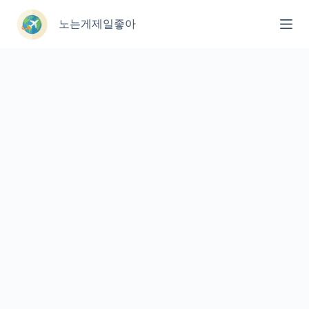
본
문
노는게제일좋아
으
로
건
너
뛰
기