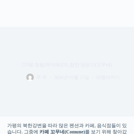
[가평-청평]무아레478_잠깐 방문기(꼬무네)
푸 우
2026년 02월 15일
여행이야기
가평의 북한강변을 따라 많은 펜션과 카페, 음식점들이 있
습니다. 그중에
카페 꼬무네(Comune)
를 보기 위해 찾아갔