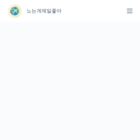
본
문
노는게제일좋아
으
로
건
너
뛰
기