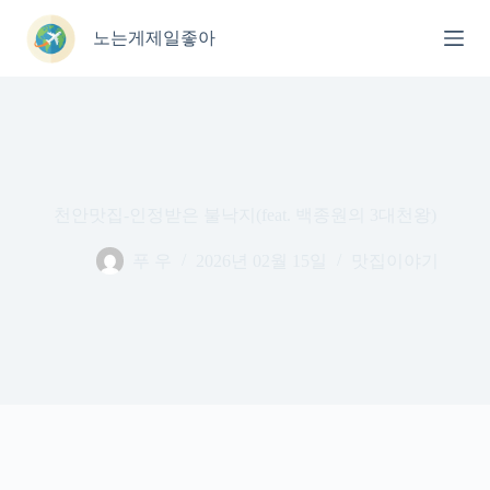
본
문
노는게제일좋아
으
로
건
너
뛰
기
천안맛집-인정받은 불낙지(feat. 백종원의 3대천왕)
푸 우
2026년 02월 15일
맛집이야기