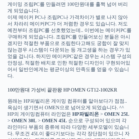
게이밍 조립PC를 만들려면 100만원대를 훌쩍 넘어 버리
게 되었습니다.
이제 메이커 PC나 조립PC나 가격차이가 별로 나지 않아
서 차라리 메이커PC가 더 저렴한 경우도 있습니다. 저도
예전부터 조립PC를 선호했었는데.. 이번에는 메이커PC를
구매하게 되었습니다. 조립PC를 만들어보신 분들은 아시
겠지만 적절한 부품으로 조립한다고해도 궁합이 잘 맞지
않는경우 시스템이 다운되는 등 개고생을 하는 경우가 있
었을 겁니다. 하지만 메이커PC같은 경우는 시스템 구성의
안정성, 적절한 배치로 인한 적절한 디자인이 구현되어있
어서 일반인에게는 평균이상의 만족도를 얻을 수 있습니
다.
100만원대 가성비 끝판왕 HP OMEN GT12-1002KR
원래는 HP파빌리온 게이밍 컴퓨터를 알아보다가 점점..
욕심이 생기면서 OMEN으로 넘어오게 되었습니다. ^^
HP의 게이밍컴퓨터 라인업은
HP파빌리온
>
OMEN 25L
>
OMEN 30L
>
OMEN 45L
순으로 구성되어 있으며 각
라인마다 부품의 종류에 따라 다양한 세부모델이 있습니
다. 무조건 45L이 좋다기보다는 각각 장단점이 있으니 자