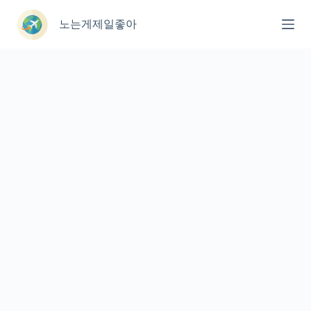
본
문
노는게제일좋아
으
로
건
너
뛰
기