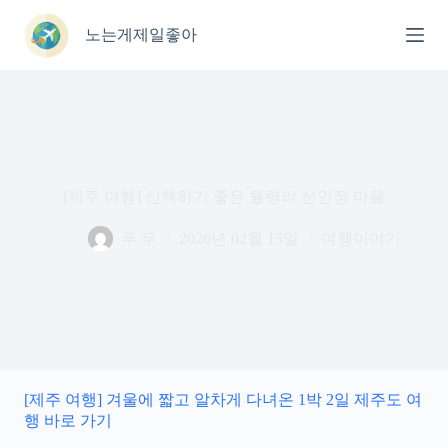
본
문
노는게제일좋아
으
로
건
너
뛰
기
[제주 여행] 산책하기 좋은 월령리 선인장 마을
푸 우
2026년 02월 15일
여행이야기
[제주 여행] 겨울에 짧고 알차게 다녀온 1박 2일 제주도 여
행 바로 가기