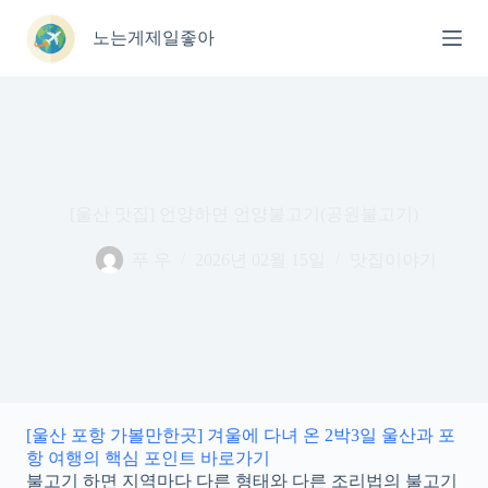
본
문
노는게제일좋아
으
로
건
너
뛰
기
[울산 맛집] 언양하면 언양불고기(공원불고기)
푸 우
2026년 02월 15일
맛집이야기
[울산 포항 가볼만한곳] 겨울에 다녀 온 2박3일 울산과 포
항 여행의 핵심 포인트 바로가기
불고기 하면 지역마다 다른 형태와 다른 조리법의 불고기