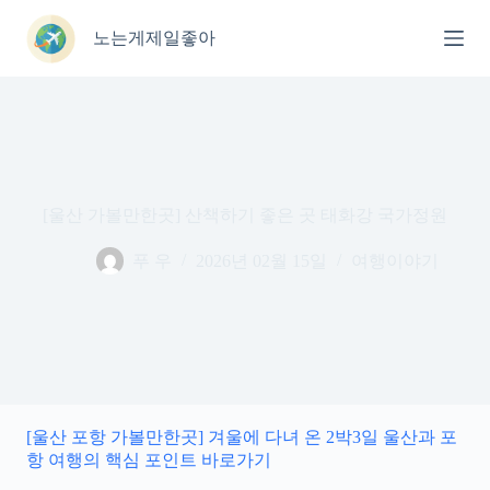
본
문
노는게제일좋아
으
로
건
너
뛰
기
[울산 가볼만한곳] 산책하기 좋은 곳 태화강 국가정원
푸 우
2026년 02월 15일
여행이야기
[울산 포항 가볼만한곳] 겨울에 다녀 온 2박3일 울산과 포
항 여행의 핵심 포인트 바로가기