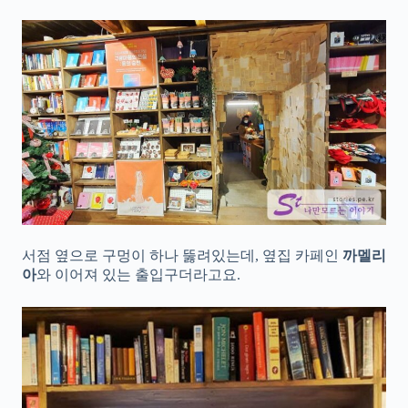
서점 옆으로 구멍이 하나 뚫려있는데, 옆집 카페인
까멜리
아
와 이어져 있는 출입구더라고요.