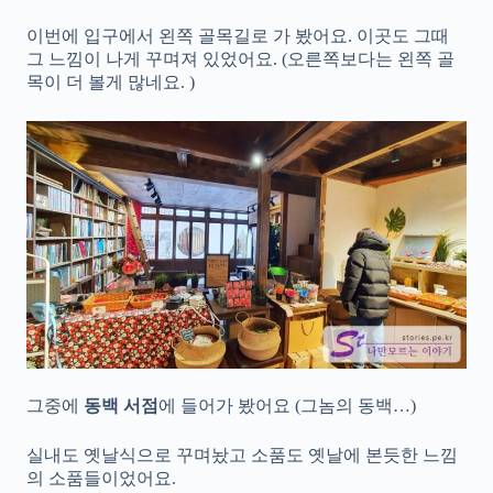
이번에 입구에서 왼쪽 골목길로 가 봤어요. 이곳도 그때
그 느낌이 나게 꾸며져 있었어요. (오른쪽보다는 왼쪽 골
목이 더 볼게 많네요. )
그중에
동백 서점
에 들어가 봤어요 (그놈의 동백…)
실내도 옛날식으로 꾸며놨고 소품도 옛날에 본듯한 느낌
의 소품들이었어요.