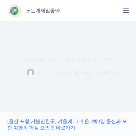
본
문
노는게제일좋아
으
로
건
너
뛰
기
[포항 가볼만한곳] 구룡포 일본인 가옥 거리
푸 우
2026년 02월 15일
여행이야기
[울산 포항 가볼만한곳] 겨울에 다녀 온 2박3일 울산과 포
항 여행의 핵심 포인트 바로가기