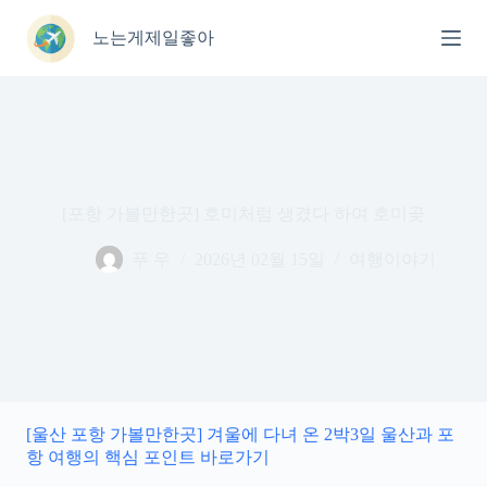
본
문
노는게제일좋아
으
로
건
너
뛰
기
[포항 가볼만한곳] 호미처럼 생겼다 하여 호미곶
푸 우
2026년 02월 15일
여행이야기
[울산 포항 가볼만한곳] 겨울에 다녀 온 2박3일 울산과 포
항 여행의 핵심 포인트 바로가기