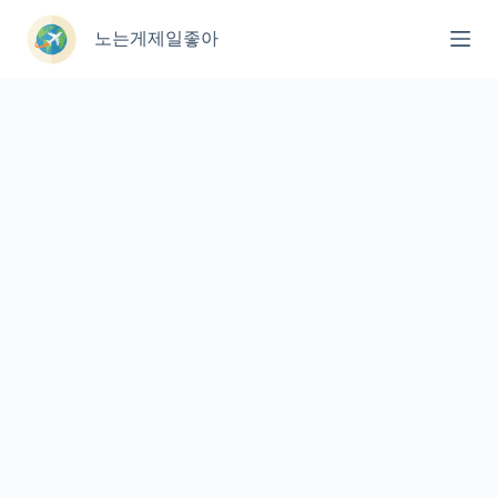
본
문
노는게제일좋아
으
로
건
너
뛰
기