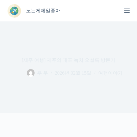
본
문
노는게제일좋아
으
로
건
너
뛰
기
[제주 여행] 제주의 대표 녹차 오설록 방문기
푸 우
2026년 02월 15일
여행이야기