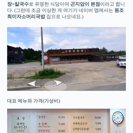
장+칼국수
로 유명한 식당이며
곤지암이 본점
이라고 합니
다. (그런데 조금 이상한 게 여기가 네이버 맵에서는
원조
최미자소머리국밥
집으로 나오네요.)
대표 메뉴와 가격(가성비)