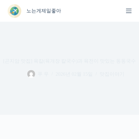
본
문
노는게제일좋아
으
로
건
너
뛰
기
[곤지암 맛집] 육칼(육개장 칼국수)과 육전이 맛있는 동동국수
푸 우
2026년 02월 15일
맛집이야기