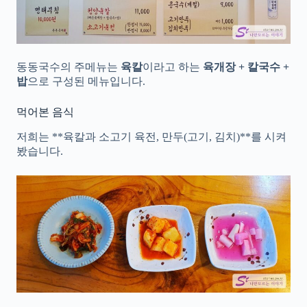
동동국수의 주메뉴는
육칼
이라고 하는
육개장 + 칼국수 +
밥
으로 구성된 메뉴입니다.
먹어본 음식
저희는 **육칼과 소고기 육전, 만두(고기, 김치)**를 시켜
봤습니다.