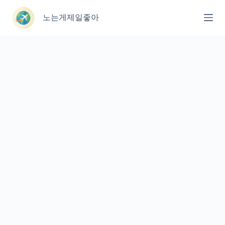
본
문
노는게제일좋아
으
로
건
너
뛰
기