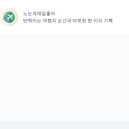
본
문
노는게제일좋아
으
로
반짝이는 여행의 순간과 따뜻한 한 끼의 기록
건
너
뛰
기