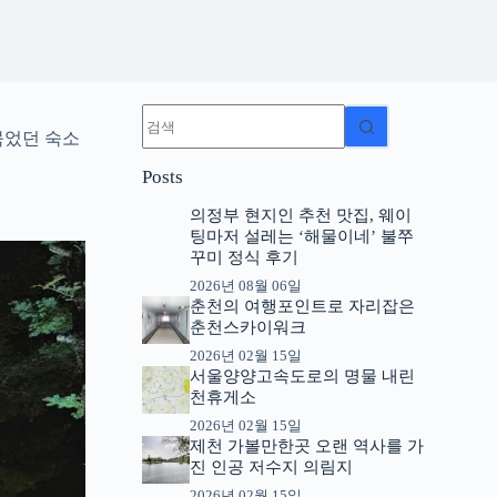
결
과
묵었던 숙소
없
Posts
음
의정부 현지인 추천 맛집, 웨이
팅마저 설레는 ‘해물이네’ 불쭈
꾸미 정식 후기
2026년 08월 06일
춘천의 여행포인트로 자리잡은
춘천스카이워크
2026년 02월 15일
서울양양고속도로의 명물 내린
천휴게소
2026년 02월 15일
제천 가볼만한곳 오랜 역사를 가
진 인공 저수지 의림지
2026년 02월 15일