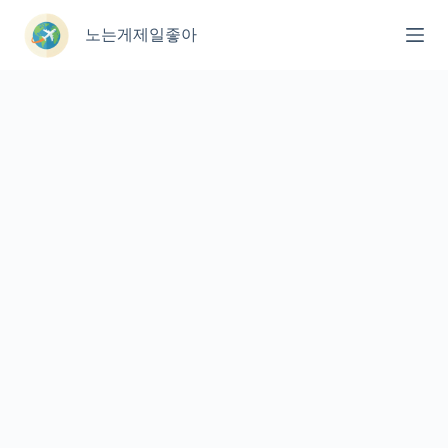
본
문
노는게제일좋아
으
로
건
너
뛰
기