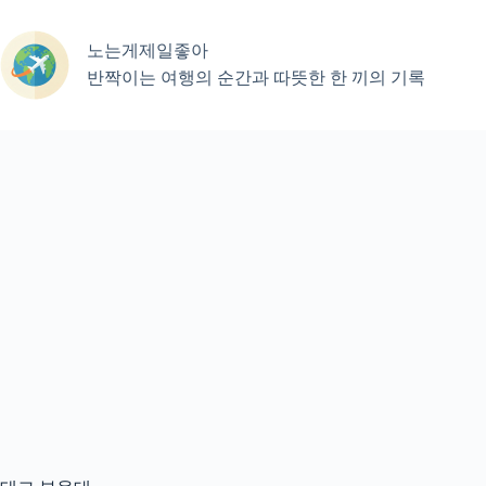
본
문
노는게제일좋아
으
로
반짝이는 여행의 순간과 따뜻한 한 끼의 기록
건
너
뛰
기