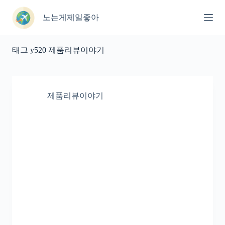
본
문
노는게제일좋아
으
로
건
태그
y520 제품리뷰이야기
너
뛰
기
제품리뷰이야기