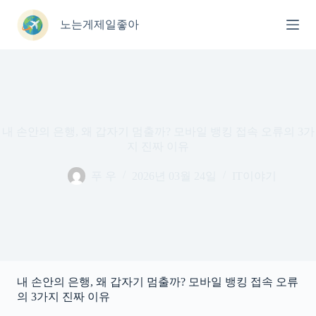
본
문
노는게제일좋아
으
로
건
너
뛰
기
내 손안의 은행, 왜 갑자기 멈출까? 모바일 뱅킹 접속 오류의 3가
지 진짜 이유
푸 우
2026년 03월 24일
IT이야기
내 손안의 은행, 왜 갑자기 멈출까? 모바일 뱅킹 접속 오류
의 3가지 진짜 이유